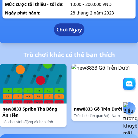
Mức cược tối thiểu - tối đa:
1,000 - 200,000 VND
Ngày phát hành:
28 tháng 2 năm 2023
Chơi Ngay
Trò chơi khác có thể bạn thích
new8833 Spribe Thả Bóng
new8833 Gõ Trẻn Dưới
Ăn Tiền
Trò chơi dân gian Việt Nam
Lối chơi sinh động và kịch tính