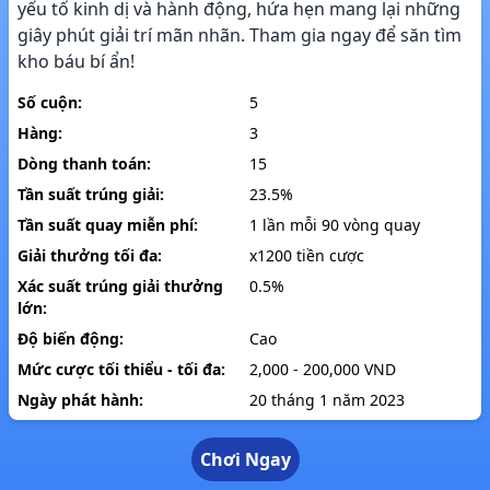
yếu tố kinh dị và hành động, hứa hẹn mang lại những
giây phút giải trí mãn nhãn. Tham gia ngay để săn tìm
kho báu bí ẩn!
Số cuộn:
5
Hàng:
3
Dòng thanh toán:
15
Tần suất trúng giải:
23.5%
Tần suất quay miễn phí:
1 lần mỗi 90 vòng quay
Giải thưởng tối đa:
x1200 tiền cược
Xác suất trúng giải thưởng
0.5%
lớn:
Độ biến động:
Cao
Mức cược tối thiểu - tối đa:
2,000 - 200,000 VND
Ngày phát hành:
20 tháng 1 năm 2023
Chơi Ngay