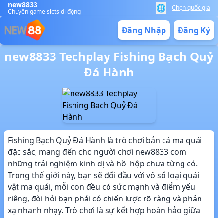
new8833
🌐
Chọn quốc gia
Chuyên game slots di động
Đăng Nhập
Đăng Ký
new8833 Techplay Fishing Bạch Quỷ
Đá Hành
Fishing Bạch Quỷ Đá Hành là trò chơi bắn cá ma quái
đặc sắc, mang đến cho người chơi new8833 com
những trải nghiệm kinh dị và hồi hộp chưa từng có.
Trong thế giới này, bạn sẽ đối đầu với vô số loại quái
vật ma quái, mỗi con đều có sức mạnh và điểm yếu
riêng, đòi hỏi bạn phải có chiến lược rõ ràng và phản
xạ nhanh nhạy. Trò chơi là sự kết hợp hoàn hảo giữa